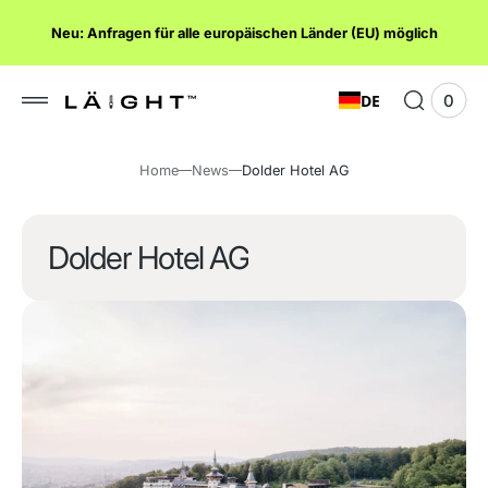
lt
Neu: Anfragen für alle europäischen Länder (EU) möglich
ngen
DE
0
0
Ware
Elem
anze
Home
News
Dolder Hotel AG
Dolder Hotel AG