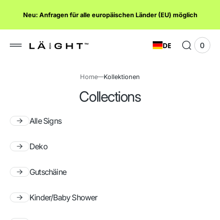
lt
Neu: Anfragen für alle europäischen Länder (EU) möglich
ngen
DE
0
0
Ware
Elem
anze
Home
Kollektionen
Collections
Alle Signs
Deko
Gutschäine
Kinder/Baby Shower