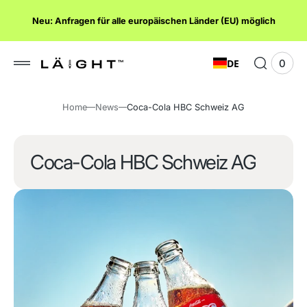
lt
Neu: Anfragen für alle europäischen Länder (EU) möglich
ngen
DE
0
0
Ware
Elem
anze
Home
News
Coca-Cola HBC Schweiz AG
Coca-Cola HBC Schweiz AG