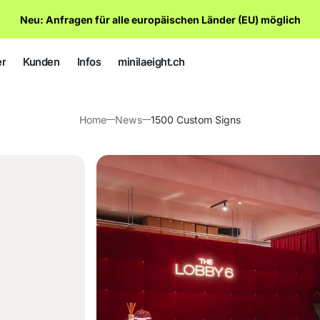
Neu: Anfragen für alle europäischen Länder (EU) möglich
er
Kunden
Infos
minilaeight.ch
Kunden & Partnär
About us
Custom Neon
Home
News
1500 Custom Signs
Referenzen
Customizer 💡
Produktinfos
Custom Neon
Grässs 🌱
Reviews ⭐
News & Blog
Leuchtwerbung
Produktinfos
News & Updätes
Customizer 💡
Kontakt
Beratung
Täime to Meet
Grässs 🌱
Qualität
LUKH 🧸
FAQ's